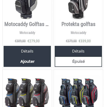
Motocaddy Golftas M-Tech
Protekta golftas
Motocaddy
Motocaddy
€
279,00
€
339,00
€
309,00
€
379,00
Détails
Détails
Ajouter
Épuisé