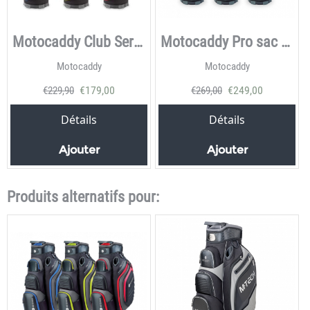
Motocaddy Club Serie 2024
Motocaddy Pro sac de golf
Motocaddy
Motocaddy
€
179,00
€
249,00
€
229,90
€
269,00
Détails
Détails
Ajouter
Ajouter
Produits alternatifs pour: