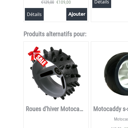
Détails
€
109,00
€
129,00
Détails
Ajouter
Produits alternatifs pour:
Roues d'hiver Motocaddy 28V DHC Hedgehog
Motoca