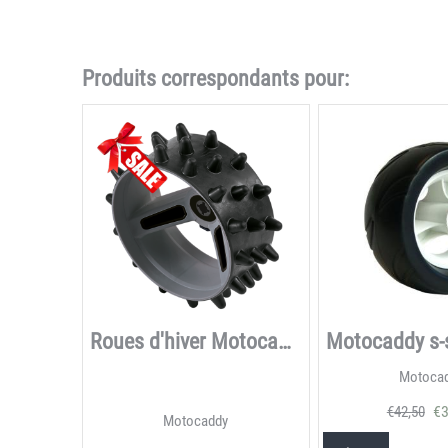
Produits correspondants pour:
Roues d'hiver Motocaddy 28V DHC Hedgehog
Motoca
€
3
€
42,50
Motocaddy