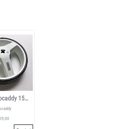
Roues Motocaddy 15MM
ocaddy
09,00