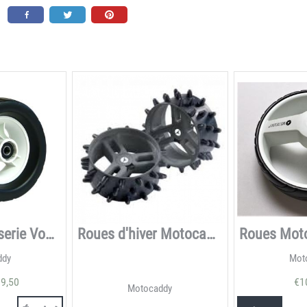
Motocaddy s-serie Voorwiel
Roues d'hiver Motocaddy 12V Hedgehog
ddy
Mot
9,50
€
1
Motocaddy