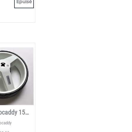
Épuisé
Roues Motocaddy 15MM
ocaddy