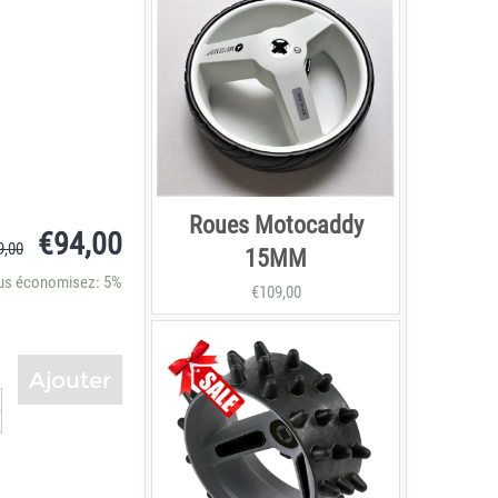
Roues Motocaddy
€
94,00
9,00
15MM
us économisez: 5%
€
109,00
Ajouter