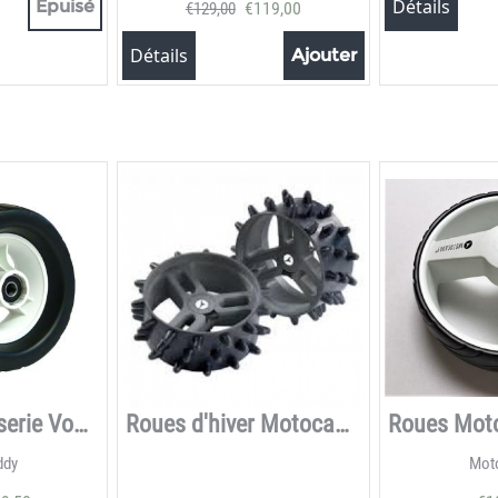
Détails
Épuisé
€
119,00
€
129,00
Détails
Ajouter
Motocaddy s-serie Voorwiel
Roues d'hiver Motocaddy 12V Hedgehog
ddy
Mot