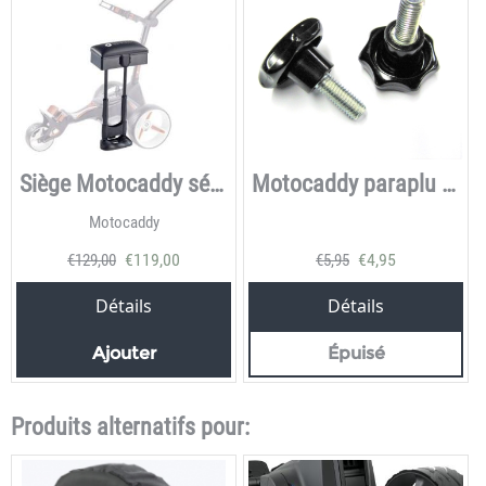
Siège Motocaddy série M
Motocaddy paraplu vastzet knop
Motocaddy
€
119,00
€
4,95
€
129,00
€
5,95
Détails
Détails
Ajouter
Épuisé
Produits alternatifs pour: