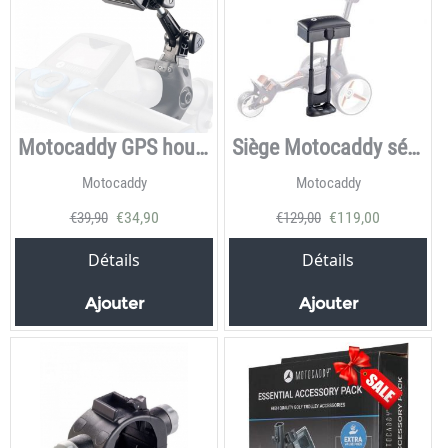
Motocaddy GPS houder
Siège Motocaddy série M
Motocaddy
Motocaddy
€
34,90
€
119,00
€
39,90
€
129,00
Détails
Détails
Ajouter
Ajouter