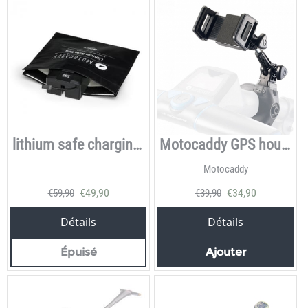
lithium safe charging bag
Motocaddy GPS houder
Motocaddy
€
49,90
€
34,90
€
59,90
€
39,90
Détails
Détails
Épuisé
Ajouter