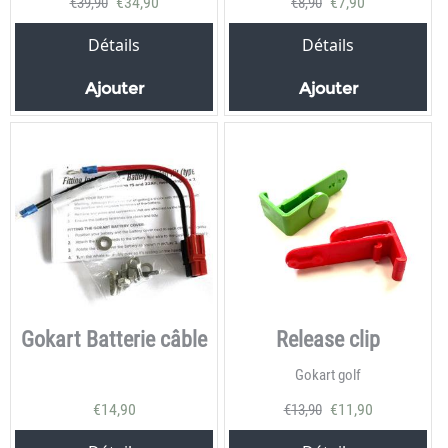
€
34,90
€
7,90
€
39,90
€
8,90
Détails
Détails
Ajouter
Ajouter
Gokart Batterie câble
Release clip
Gokart golf
€
14,90
€
11,90
€
13,90