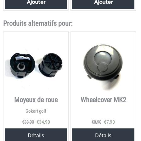
Ajouter
Ajouter
Produits alternatifs pour:
Moyeux de roue
Wheelcover MK2
Gokart golf
€
34,90
€
7,90
€
38,90
€
8,90
Détails
Détails