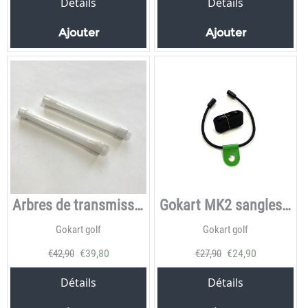
Détails
Détails
Ajouter
Ajouter
Arbres de transmission MK1
Gokart MK2 sangles de fond de sac
Gokart golf
Gokart golf
€
39,80
€
24,90
€
42,90
€
27,90
Détails
Détails